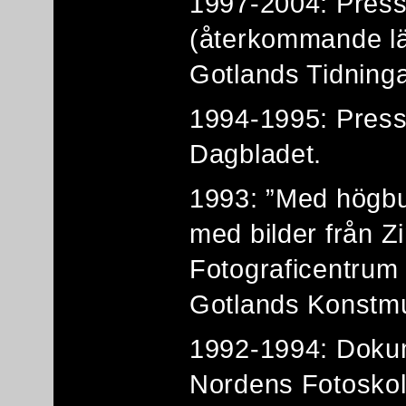
1997-2004: Press
(återkommande lä
Gotlands Tidninga
1994-1995: Press
Dagbladet.
1993: ”Med högbur
med bilder från 
Fotograficentrum
Gotlands Konstm
1992-1994: Dokum
Nordens Fotoskol