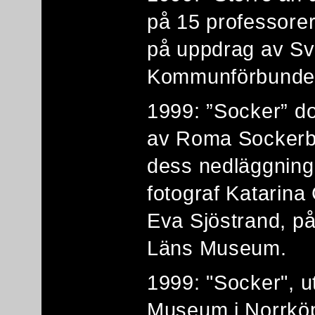
på 15 professorer/
på uppdrag av S
Kommunförbunde
1999: ”Socker” d
av Roma Sockerb
dess nedläggning
fotograf Katarina
Eva Sjöstrand, p
Läns Museum.
1999: "Socker", u
Museum i Norrköp